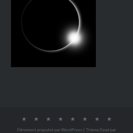
AGENCE
QUI
NOS
NOS
NOS
CONTACT
PARMI
GALERI
DE
SOMMES-
RÉFÉRENCES
OUTILS
ACTIONS
LES
RELATIONS
NOUS
À
À
NEWS
Fièrement propulsé par WordPress
|
Thème Dyad par