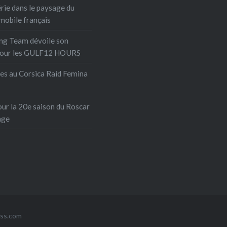
 à coudre depuis plus
érie dans le paysage du
s pour les réparations
mobile français
s, puisse mettre son
ng Team dévoile son
ire et ses machines à la
pour les GULF12 HOURS
ion de cette cause.
ies au Corsica Raid Femina
our la 20e saison du Roscar
nge
ss.com