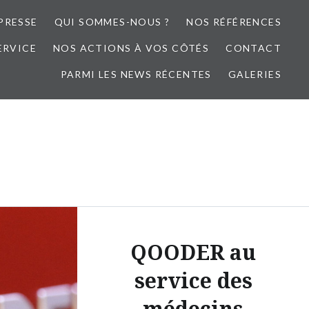
PRESSE
QUI SOMMES-NOUS ?
NOS RÉFÉRENCES
ERVICE
NOS ACTIONS À VOS CÔTÉS
CONTACT
PARMI LES NEWS RÉCENTES
GALERIES
QOODER au
service des
médecins