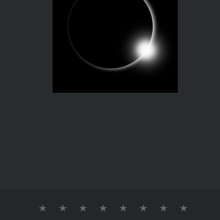
AGENCE
QUI
NOS
NOS
NOS
CONTACT
PARMI
GALERI
DE
SOMMES-
RÉFÉRENCES
OUTILS
ACTIONS
LES