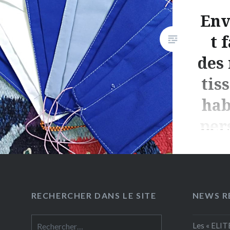
Env
t 
des
tis
hab
per
COVID-19
nous a p
RECHERCHER DANS LE SITE
NEWS R
premiers
entrepri
Rechercher :
Les « ELIT