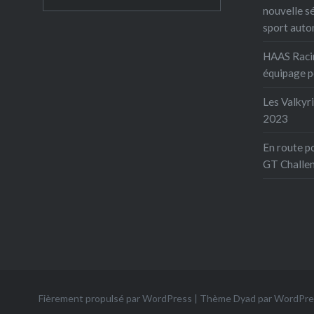
machines
nouvelle s
de 20 an
sport auto
de voile
HAAS Raci
savoir-fa
équipage 
disposit
Les Valkyr
2023
En route p
GT Challe
Fièrement propulsé par WordPress
|
Thème Dyad par
WordPre