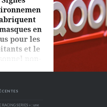
ironnemen
fabriquent
 masques en
sus pour les
itants et le
sonnel non-
soignant
 Olivier Humbert : Il
aru évident dès les
ÉCENTES
 jours, que notre
se, qui est équipée de
E RACING SERIES » : une