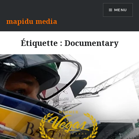
Aller
MENU
au
contenu
mapidu media
Étiquette :
Documentary