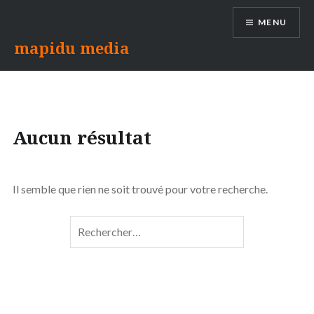
Aller
MENU
au
contenu
mapidu media
Aucun résultat
Il semble que rien ne soit trouvé pour votre recherche.
Rechercher :