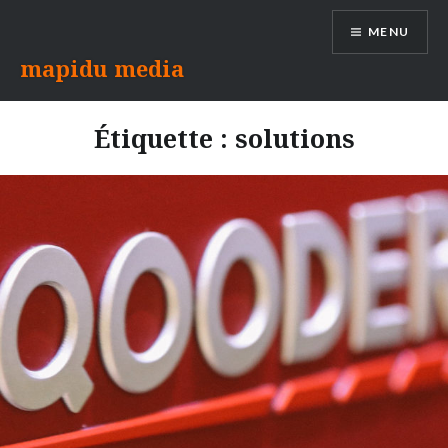
Aller
MENU
au
contenu
mapidu media
Étiquette :
solutions