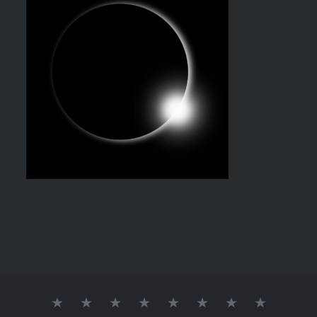
AGENCE
QUI
NOS
NOS
NOS
CONTACT
PARMI
GALERI
DE
SOMMES-
RÉFÉRENCES
OUTILS
ACTIONS
LES