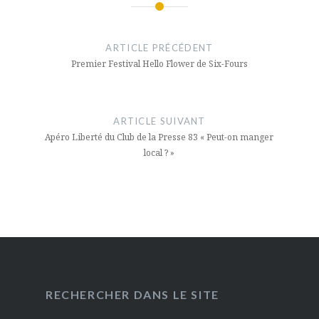
Navigation
de
ARTICLE PRÉCÉDENT
l’article
Premier Festival Hello Flower de Six-Fours
ARTICLE SUIVANT
Apéro Liberté du Club de la Presse 83 « Peut-on manger
local ? »
RECHERCHER DANS LE SITE