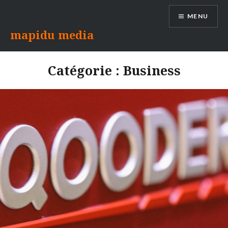
Aller
MENU
au
contenu
mapidu media
Catégorie :
Business