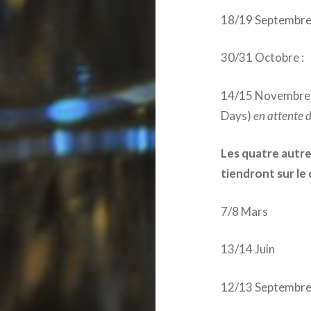
18/19 Septembre
30/31 Octobre :
14/15 Novembre :
Days)
en attente 
Les quatre autr
tiendront sur le 
7/8 Mars
13/14 Juin
12/13 Septembr