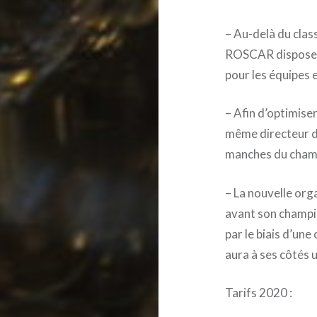
– Au-delà du clas
ROSCAR disposer
pour les équipes 
– Afin d’optimiser
même directeur de
manches du cham
– La nouvelle org
avant son champio
par le biais d’un
aura à ses côtés 
Tarifs 2020 :