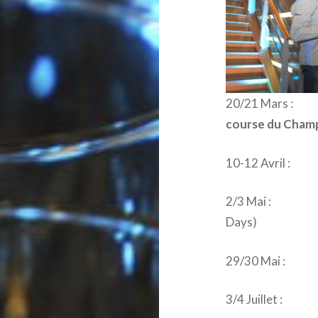
20/21 Mars 
course du Cha
10-12 Avril : 
2/3 Mai : Circ
Days)
29/30 Mai : 
3/4 Juillet : 