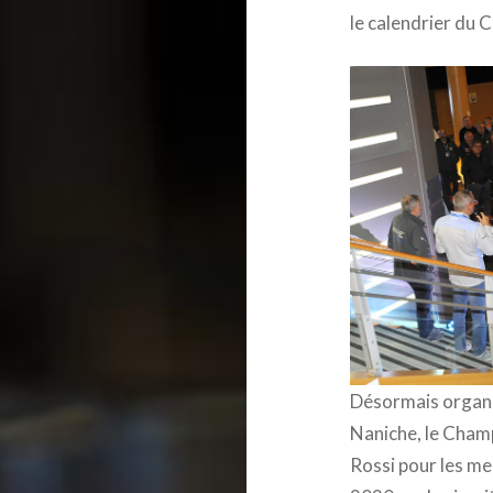
le calendrier du
Désormais organis
Naniche, le Cham
Rossi pour les m