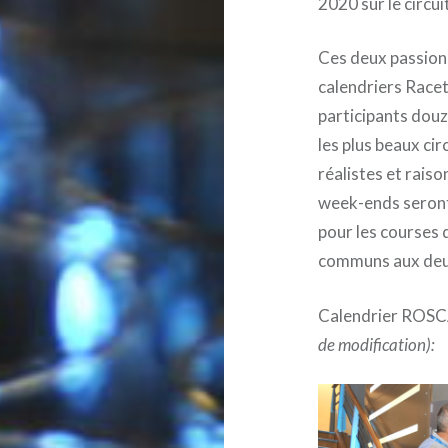
2020 sur le circ
Ces deux passionn
calendriers Race
participants dou
les plus beaux cir
réalistes et raiso
week-ends seront
pour les courses
communs aux deux
Calendrier ROSC
de modification):