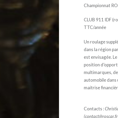
Championnat ROS
CLUB 911 IDF (ro
TTC/année
Un roulage suppl
dans la région pa
est envisagée. 
position d’oppor
multimarques, de
automobile dans 
maitrise financiè
Contacts :
Christ
(contact@roscar.fr