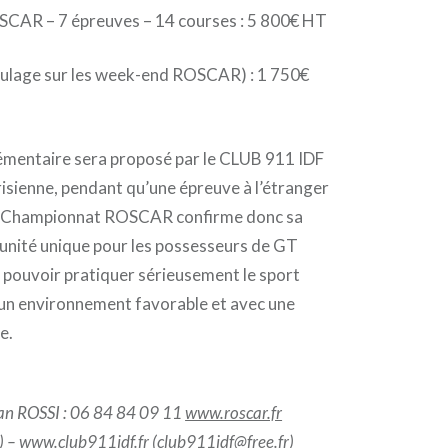
CAR – 7 épreuves – 14 courses : 5 800€ HT
ulage sur les week-end ROSCAR) : 1 750€
émentaire sera proposé par le CLUB 911 IDF
risienne, pendant qu’une épreuve à l’étranger
Le Championnat ROSCAR confirme donc sa
tunité unique pour les possesseurs de GT
 pouvoir pratiquer sérieusement le sport
un environnement favorable et avec une
re.
ian ROSSI : 06 84 84 09 11
www.roscar.fr
) –
www.club911idf.fr
(club911idf@free.fr)