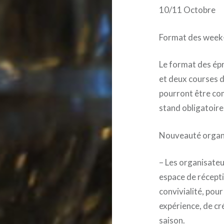
10/11 Octobre
Format des wee
Le format des épr
et deux courses 
pourront être com
stand obligatoire
Nouveauté organi
– Les organisateu
espace de récepti
convivialité, pou
expérience, de cré
saison.