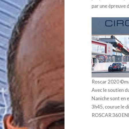
par une épreuve 
Roscar 2020 ©m
Avec le soutien du
Naniche sont en 
3h45, courue le d
ROSCAR 360 E