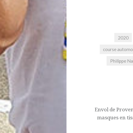
2020
course automo
Philippe Na
Navigation
de
l’article
Envol de Prove
masques en tis