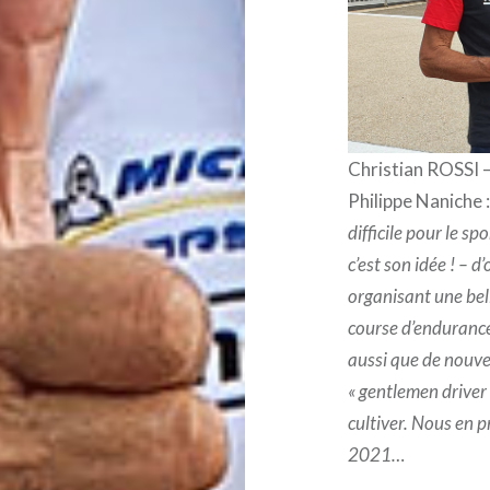
Christian ROSSI 
Philippe Naniche :
difficile pour le s
c’est son idée ! – d
organisant une bell
course d’endurance
aussi que de nouv
« gentlemen driver
cultiver. Nous en p
2021…