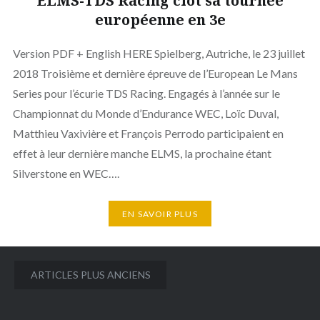
ELMS-TDS Racing clôt sa tournée
européenne en 3e
Version PDF + English HERE Spielberg, Autriche, le 23 juillet
2018 Troisième et dernière épreuve de l’European Le Mans
Series pour l’écurie TDS Racing. Engagés à l’année sur le
Championnat du Monde d’Endurance WEC, Loïc Duval,
Matthieu Vaxivière et François Perrodo participaient en
effet à leur dernière manche ELMS, la prochaine étant
Silverstone en WEC….
EN SAVOIR PLUS
Navigation
ARTICLES PLUS ANCIENS
des